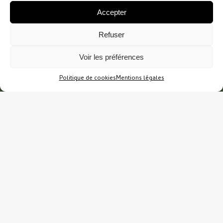
Accepter
Refuser
Voir les préférences
Politique de cookies
Mentions légales
Chez Or Paysage, fort de notre savoir-faire, nous
maîtrisons l’aménagement qui est un art.
Dans cette dynamique, nous souhaitons proposer
une prestation de conseil dédiée à votre jardin,
chez vous : pour être l’épaule sur laquelle vous
pouvez vous appuyer, et pouvoir vous guider main